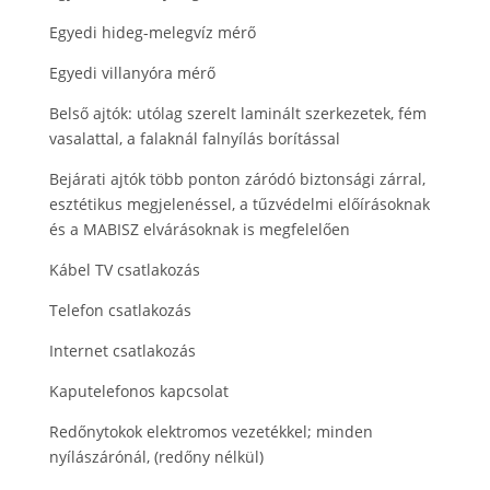
Egyedi hideg-melegvíz mérő
Egyedi villanyóra mérő
Belső ajtók: utólag szerelt laminált szerkezetek, fém
vasalattal, a falaknál falnyílás borítással
Bejárati ajtók több ponton záródó biztonsági zárral,
esztétikus megjelenéssel, a tűzvédelmi előírásoknak
és a MABISZ elvárásoknak is megfelelően
Kábel TV csatlakozás
Telefon csatlakozás
Internet csatlakozás
Kaputelefonos kapcsolat
Redőnytokok elektromos vezetékkel; minden
nyílászárónál, (redőny nélkül)