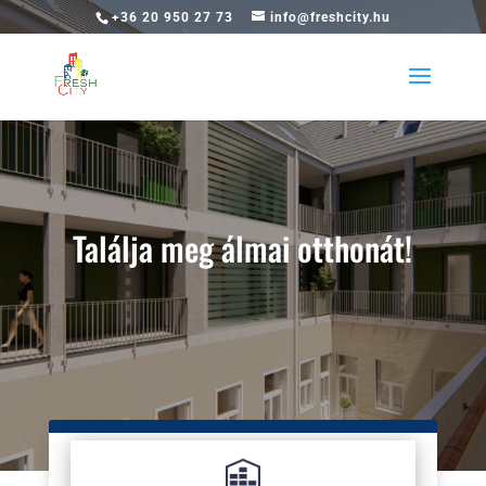
+36 20 950 27 73
info@freshcity.hu
Találja meg álmai otthonát!