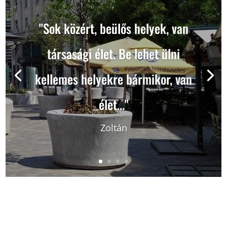
"Sok közért, beülős helyek, van
társasági élet. Be lehet ülni
kellemes helyekre bármikor, van
élet…"
Zoltán
Barna