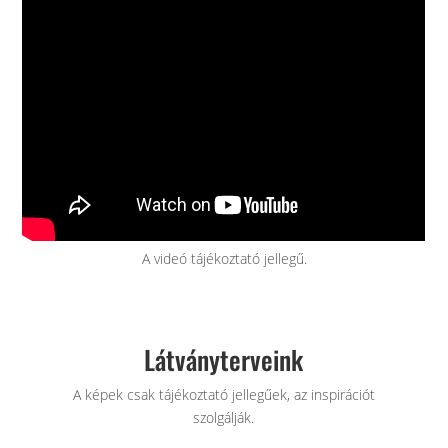
A videó tájékoztató jellegű.
Látványterveink
A képek csak tájékoztató jellegűek, az inspirációt
szolgálják.